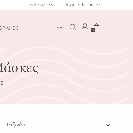
698 3145 766
info@detobeauty.gr
ΕΛ
BRANDS
0
 Μάσκες
ΕΣ
Ταξινόμηση