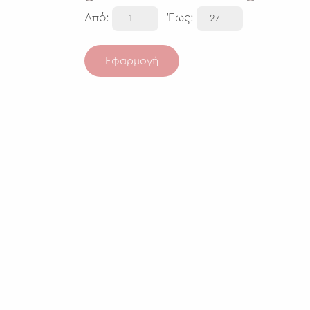
Από:
Έως:
Εφαρμογή