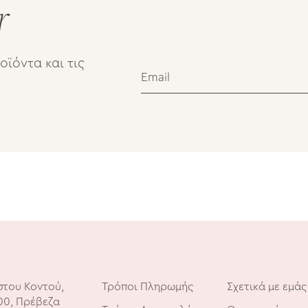
r
οϊόντα και τις
στου Κοντού,
Τρόποι Πληρωμής
Σχετικά με εμάς
00, Πρέβεζα