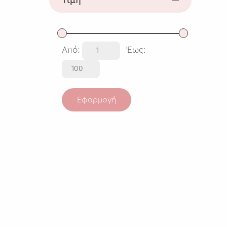
Τιμή
Από:
Έως:
Εφαρμογή