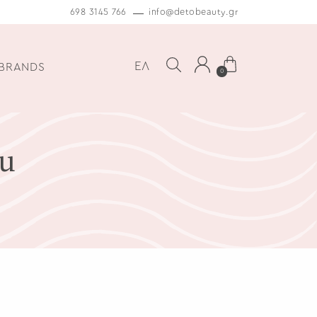
698 3145 766
info@detobeauty.gr
ΕΛ
BRANDS
0
u